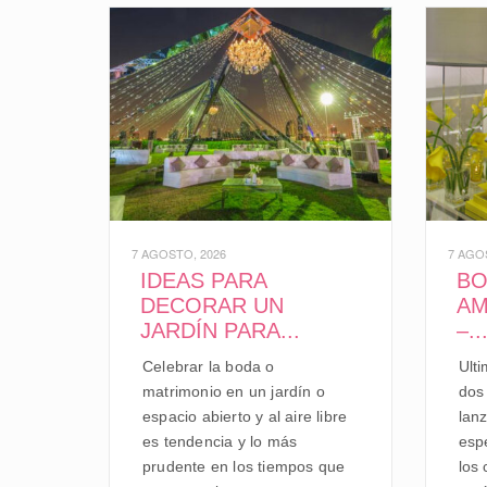
7 AGOSTO, 2026
7 AGO
IDEAS PARA
BO
DECORAR UN
AM
JARDÍN PARA...
–..
Celebrar la boda o
Ulti
matrimonio en un jardín o
dos
espacio abierto y al aire libre
lan
es tendencia y lo más
esp
prudente en los tiempos que
los