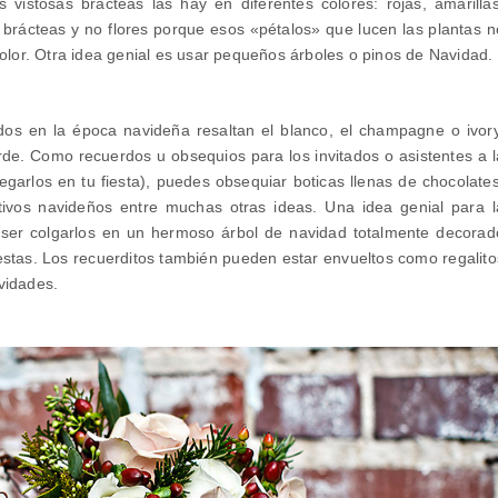
 vistosas brácteas las hay en diferentes colores: rojas, amarillas
a brácteas y no flores porque esos «pétalos» que lucen las plantas n
color. Otra idea genial es usar pequeños árboles o pinos de Navidad.
os en la época navideña resaltan el blanco, el champagne o ivory
erde. Como recuerdos u obsequios para los invitados o asistentes a l
garlos en tu fiesta), puedes obsequiar boticas llenas de chocolates
tivos navideños entre muchas otras ideas. Una idea genial para l
 ser colgarlos en un hermoso árbol de navidad totalmente decorad
iestas. Los recuerditos también pueden estar envueltos como regalito
vidades.