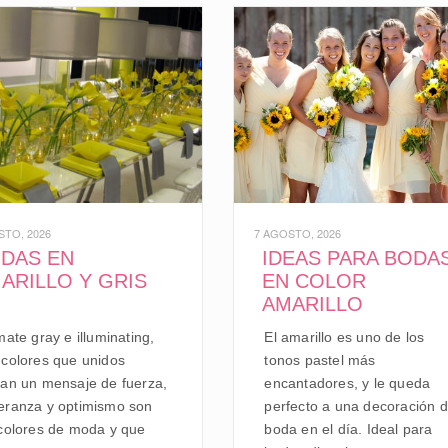
STO, 2026
7 AGOSTO, 2026
DAS EN
IDEAS PARA BODA
ARILLO Y GRIS
EN COLOR
.
AMARILLO
mate gray e illuminating,
El amarillo es uno de los
 colores que unidos
tonos pastel más
zan un mensaje de fuerza,
encantadores, y le queda
eranza y optimismo son
perfecto a una decoración 
 colores de moda y que
boda en el día. Ideal para