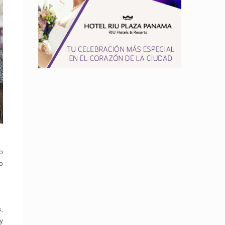
o
o
,
y