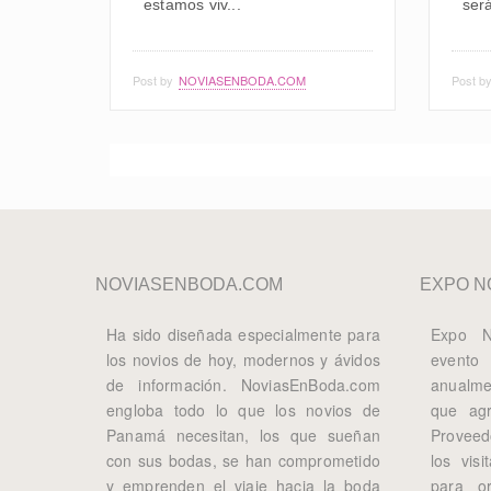
estamos viv...
será
Post by
NOVIASENBODA.COM
Post b
NOVIASENBODA.COM
EXPO N
Ha sido diseñada especialmente para
Expo N
los novios de hoy, modernos y ávidos
evento
de información. NoviasEnBoda.com
anualme
engloba todo lo que los novios de
que ag
Panamá necesitan, los que sueñan
Proveed
con sus bodas, se han comprometido
los visi
y emprenden el viaje hacia la boda
para o