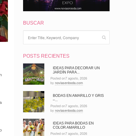
BUSCAR
POSTS RECIENTES
IDEAS PARA DECORAR UN
JARDÍN PARA...
n
Posted on7 agosto, 2026
by
noviasenboda.com
BODAS EN AMARILLO Y GRIS
–...
a
Posted on7 agosto, 2026
by
noviasenboda.com
IDEAS PARA BODAS EN
COLOR AMARILLO
o
Posted on7 agosto, 2026