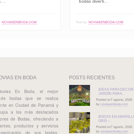
 ...
bodas diverti...
y
NOVIASENBODA.COM
Post by
NOVIASENBODA.COM
OVIAS EN BODA
POSTS RECIENTES
IDEAS PARA DECOR
ovias En Boda, el mejor
JARDÍN PARA...
 de bodas que se realiza
Posted on7 agosto, 2026
by
noviasenboda.com
nte en Ciudad de Panamá y
rupa a los más destacados
BODAS EN AMARILL
ores de Bodas, ofreciendo a
GRIS –...
tantes, productos y servicios
Posted on7 agosto, 2026
by
noviasenboda.com
rganización de sus bodas,