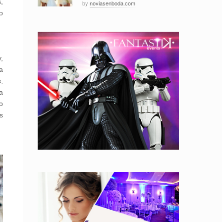
,
by
noviasenboda.com
o
,
a
,
a
o
s