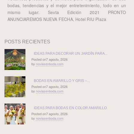
bodas, tendencias y el mejor entretenimiento, todo en un
mismo lugar. Sexta Edición 2021 PRONTO
ANUNCIAREMOS NUEVA FECHA, Hotel RIU Plaza
POSTS RECIENTES
IDEAS PARA DECORAR UN JARDÍN PARA...
Posted on7 agosto, 2026
by
noviasenboda.com
BODAS EN AMARILLO Y GRIS –...
Posted on7 agosto, 2026
by
noviasenboda.com
IDEAS PARA BODAS EN COLOR AMARILLO
Posted on7 agosto, 2026
by
noviasenboda.com